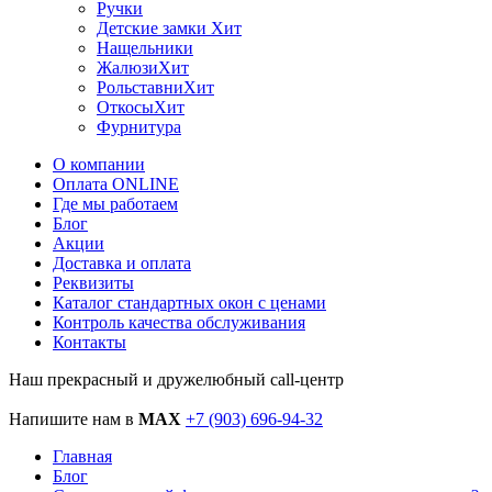
Ручки
Детские замки
Хит
Нащельники
Жалюзи
Хит
Рольставни
Хит
Откосы
Хит
Фурнитура
О компании
Оплата ONLINE
Где мы работаем
Блог
Акции
Доставка и оплата
Реквизиты
Каталог стандартных окон c ценами
Контроль качества обслуживания
Контакты
Наш прекрасный и дружелюбный call-центр
Напишите нам в
MAX
+7 (903) 696-94-32
Главная
Блог