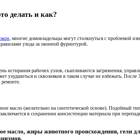
то делать и как?
окон
, многие домовладельцы могут столкнуться с проблемой из
правилами ухода за оконной фурнитурой.
ень истирания рабочих узлов, скапливаются загрязнения, управ
жет ухудшиться и сквозняков в таком случае не избежать. После
 ремонте.
ое масло (желательно на синтетической основе). Подобный тип 
заключается в сохранении консистенции материала при перепаде
ное масло, жиры животного происхождения, гели дл
анизмов.