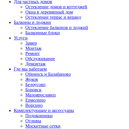
Для частных домов
Остекление домов и коттеджей
Окна в деревянный дом
Остекление террас и веранд
Балконы и лоджии
Остекление балконов и лоджий
Балконные блоки
Услуги
Замер
Монтаж
Ремонт
Обслуживание
Демонтаж
Где мы работаем
Обнинск и Балабаново
Жуков
Белоусово
Боровск
Малоярославец
Ермолино
Ворсино
Комплектующие и аксессуары
Подоконники
Отливы
Москитные сетки