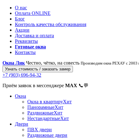
О нас
Оплата ONLINE
Блог
Контроль качества обслуживания
Акции
Доставка и оплата
Реквизиты
Готовые окна
Контакты
Окна Лик
Честно, чётко, на совесть
Производим окна РЕХАУ с 2003 г
Узнать стоимость / заказать замер
+7 (903) 696-94-32
Приём заявок в мессенджере
MAX
📞💬
Окна
Окна в квартиру
Хит
Панорамные
Хит
Раздвижные
Хит
Нестандартные
Хит
Двери
ПВХ двери
Раздвижные двери