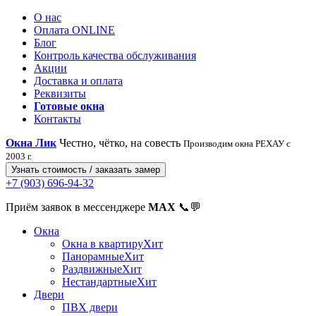
О нас
Оплата ONLINE
Блог
Контроль качества обслуживания
Акции
Доставка и оплата
Реквизиты
Готовые окна
Контакты
Окна Лик
Честно, чётко, на совесть
Производим окна РЕХАУ с
2003 г.
Узнать стоимость / заказать замер
+7 (903) 696-94-32
Приём заявок в мессенджере
MAX
📞💬
Окна
Окна в квартиру
Хит
Панорамные
Хит
Раздвижные
Хит
Нестандартные
Хит
Двери
ПВХ двери